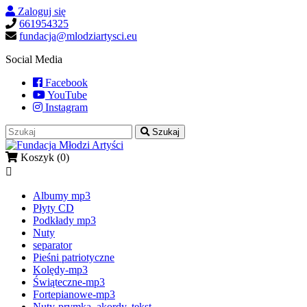
Zaloguj się
661954325
fundacja@mlodziartysci.eu
Social Media
Facebook
YouTube
Instagram
Szukaj
Koszyk
(0)

Albumy mp3
Płyty CD
Podkłady mp3
Nuty
separator
Pieśni patriotyczne
Kolędy-mp3
Świąteczne-mp3
Fortepianowe-mp3
Nuty-prymka, akordy, tekst