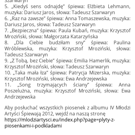
Szarwaryn
5. „Kiedyś sens odnajdę” śpiewa: Elżbieta Lehmann,
muzyka: Dariusz Jaros, słowa: Tadeusz Szarwaryn
6. „Raz na zawsze” śpiewa: Anna Tomaszewska, muzyka:
Dariusz Jaros, słowa: Tadeusz Szarwaryn
7. „Bezpieczna” śpiewa: Paula Kubań, muzyka: Krzysztof
Mroziński, słowa: Małgorzata Katarzyńska
8. „Dla Ciebie budziłam sny” śpiewa: Paulina
Wróblewska, muzyka: Krzysztof Mroziński, słowa:
Tadeusz Szarwaryn
9. „Z Tobą, bez Ciebie” śpiewa: Emilia Hamerlik, muzyka:
Krzysztof Mroziński, słowa: Tadeusz Szarwaryn
10. „Taka mała łza” śpiewa: Patrycja Mizerska, muzyka:
Krzysztof Mroziński, słowa: Ewa Andrzejewska
11. „Song trzymających ściany” śpiewa: Anna
Poszelużna, muzyka: Krzysztof Mroziński, słowa: Ewa
Andrzejewska
Aby posłuchać wszystkich piosenek z albumu IV Młodzi
Artyści Śpiewają 2012, wejdź na naszą stronę
https://mlodziartysci.eu/index.php?page=plyty-z-
piosenkami-i-podkladami