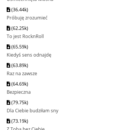
(36.44k)
Próbuję zrozumieć
(62.25k)
To jest RocknRoll
(65.59k)
Kiedyś sens odnajdę
(63.89k)
Raz na zawsze
(64.69k)
Bezpieczna
(79.75k)
Dla Ciebie budziłam sny
(73.19k)
Z Tobą bez Ciebie