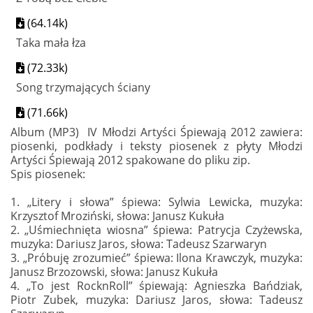
(64.14k)
Taka mała łza
(72.33k)
Song trzymających ściany
(71.66k)
Album (MP3) IV Młodzi Artyści Śpiewają 2012 zawiera:
piosenki, podkłady i teksty piosenek z płyty Młodzi
Artyści Śpiewają 2012 spakowane do pliku zip.
Spis piosenek:
1. „Litery i słowa” śpiewa: Sylwia Lewicka, muzyka:
Krzysztof Mroziński, słowa: Janusz Kukuła
2. „Uśmiechnięta wiosna” śpiewa: Patrycja Czyżewska,
muzyka: Dariusz Jaros, słowa: Tadeusz Szarwaryn
3. „Próbuję zrozumieć” śpiewa: Ilona Krawczyk, muzyka:
Janusz Brzozowski, słowa: Janusz Kukuła
4. „To jest RocknRoll” śpiewają: Agnieszka Bańdziak,
Piotr Zubek, muzyka: Dariusz Jaros, słowa: Tadeusz