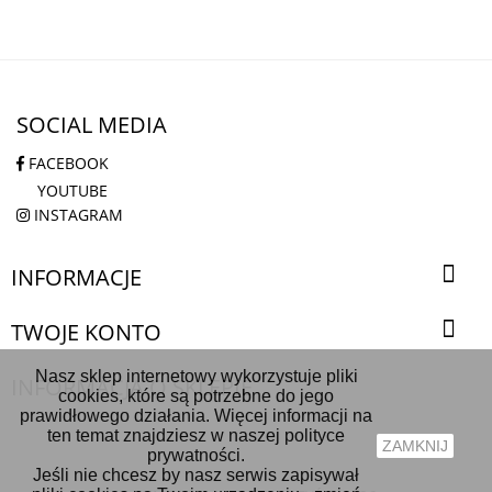
SOCIAL MEDIA
FACEBOOK
YOUTUBE
TYLKO ONLINE
INSTAGRAM

INFORMACJE

TWOJE KONTO
Nasz sklep internetowy wykorzystuje pliki
INFORMACJA O SKLEPIE
cookies, które są potrzebne do jego
prawidłowego działania. Więcej informacji na
ten temat znajdziesz w naszej polityce
ZAMKNIJ
prywatności.
Jeśli nie chcesz by nasz serwis zapisywał